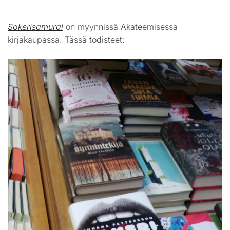
Sokerisamurai
on myynnissä Akateemisessa
kirjakaupassa. Tässä todisteet: