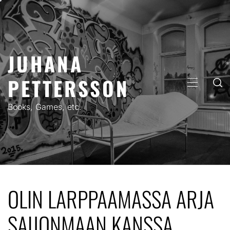
Skip
to
content
JUHANA
PETTERSSON
PRIMARY
MENU
Books, Games, etc.
OLIN LARPPAAMASSA ARJA
SAIJONMAAN KANSSA