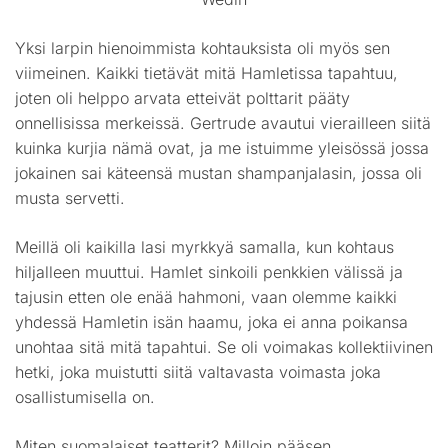
Yksi larpin hienoimmista kohtauksista oli myös sen
viimeinen. Kaikki tietävät mitä Hamletissa tapahtuu,
joten oli helppo arvata etteivät polttarit pääty
onnellisissa merkeissä. Gertrude avautui vierailleen siitä
kuinka kurjia nämä ovat, ja me istuimme yleisössä jossa
jokainen sai käteensä mustan shampanjalasin, jossa oli
musta servetti.
Meillä oli kaikilla lasi myrkkyä samalla, kun kohtaus
hiljalleen muuttui. Hamlet sinkoili penkkien välissä ja
tajusin etten ole enää hahmoni, vaan olemme kaikki
yhdessä Hamletin isän haamu, joka ei anna poikansa
unohtaa sitä mitä tapahtui. Se oli voimakas kollektiivinen
hetki, joka muistutti siitä valtavasta voimasta joka
osallistumisella on.
Miten suomalaiset teatterit? Milloin pääsen