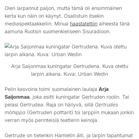
Olen larpannut paljon, mutta tämä oli ensimmäinen
kerta kun näin on käynyt. Osallistuin itsekin
mediaspektaakkeliin: Minua
haastateltiin
aiheesta tänä
aamuna Ruotsin suomenkieliseen Sisuradioon.
Arja Saijonmaa kuningatar Gertrudena. Kuva otettu
larpin aikana. Kuva: Urban Wedin
Pelin kasvoina toimi suomalainen laulaja
Arja
Saijonmaa
, joka esitti kuningatar Gertruden roolin. Tai
pelasi Gertrudea. Raja on häilyvä, sillä
Gertrudes
möhippa
(Gertruden polttarit) toi larppiin mukaan jonkin
verran myös perinteisiä teatterin keinoja.
Gertrude on tietenkin Hamletin äiti, ja larpin tapahtumat