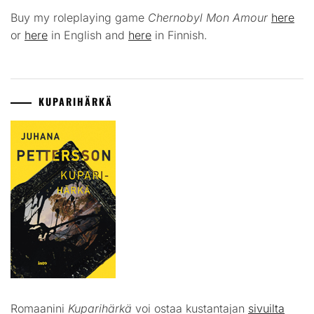
Buy my roleplaying game
Chernobyl Mon Amour
here
or
here
in English and
here
in Finnish.
KUPARIHÄRKÄ
Romaanini
Kuparihärkä
voi ostaa kustantajan
sivuilta