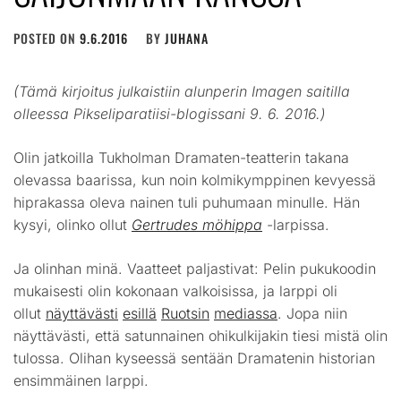
POSTED ON
9.6.2016
BY
JUHANA
(Tämä kirjoitus julkaistiin alunperin Imagen saitilla
olleessa Pikseliparatiisi-blogissani 9. 6. 2016.)
Olin jatkoilla Tukholman Dramaten-teatterin takana
olevassa baarissa, kun noin kolmikymppinen kevyessä
hiprakassa oleva nainen tuli puhumaan minulle. Hän
kysyi, olinko ollut
Gertrudes möhippa
-larpissa.
Ja olinhan minä. Vaatteet paljastivat: Pelin pukukoodin
mukaisesti olin kokonaan valkoisissa, ja larppi oli
ollut
näyttävästi
esillä
Ruotsin
mediassa
. Jopa niin
näyttävästi, että satunnainen ohikulkijakin tiesi mistä olin
tulossa. Olihan kyseessä sentään Dramatenin historian
ensimmäinen larppi.