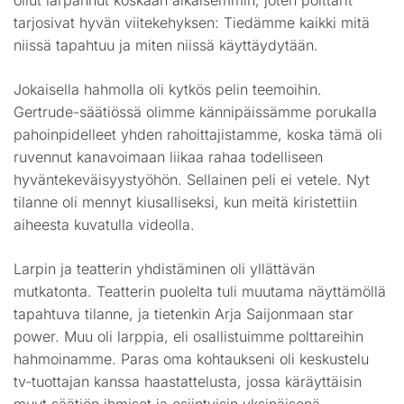
tarjosivat hyvän viitekehyksen: Tiedämme kaikki mitä
niissä tapahtuu ja miten niissä käyttäydytään.
Jokaisella hahmolla oli kytkös pelin teemoihin.
Gertrude-säätiössä olimme kännipäissämme porukalla
pahoinpidelleet yhden rahoittajistamme, koska tämä oli
ruvennut kanavoimaan liikaa rahaa todelliseen
hyväntekeväisyystyöhön. Sellainen peli ei vetele. Nyt
tilanne oli mennyt kiusalliseksi, kun meitä kiristettiin
aiheesta kuvatulla videolla.
Larpin ja teatterin yhdistäminen oli yllättävän
mutkatonta. Teatterin puolelta tuli muutama näyttämöllä
tapahtuva tilanne, ja tietenkin Arja Saijonmaan star
power. Muu oli larppia, eli osallistuimme polttareihin
hahmoinamme. Paras oma kohtaukseni oli keskustelu
tv-tuottajan kanssa haastattelusta, jossa käräyttäisin
muut säätiön ihmiset ja esiintyisin yksinäisenä