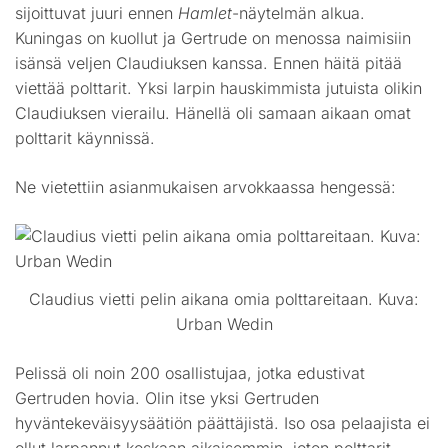
sijoittuvat juuri ennen
Hamlet
-näytelmän alkua.
Kuningas on kuollut ja Gertrude on menossa naimisiin
isänsä veljen Claudiuksen kanssa. Ennen häitä pitää
viettää polttarit. Yksi larpin hauskimmista jutuista olikin
Claudiuksen vierailu. Hänellä oli samaan aikaan omat
polttarit käynnissä.
Ne vietettiin asianmukaisen arvokkaassa hengessä:
Claudius vietti pelin aikana omia polttareitaan. Kuva:
Urban Wedin
Pelissä oli noin 200 osallistujaa, jotka edustivat
Gertruden hovia. Olin itse yksi Gertruden
hyväntekeväisyysäätiön päättäjistä. Iso osa pelaajista ei
ollut larpannut koskaan aikaisemmin, joten polttarit