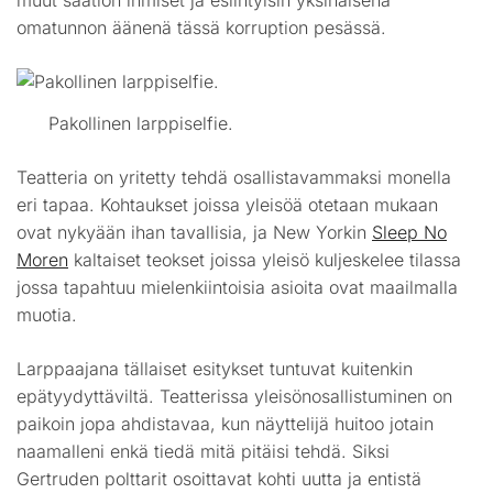
omatunnon äänenä tässä korruption pesässä.
Pakollinen larppiselfie.
Teatteria on yritetty tehdä osallistavammaksi monella
eri tapaa. Kohtaukset joissa yleisöä otetaan mukaan
ovat nykyään ihan tavallisia, ja New Yorkin
Sleep No
Moren
kaltaiset teokset joissa yleisö kuljeskelee tilassa
jossa tapahtuu mielenkiintoisia asioita ovat maailmalla
muotia.
Larppaajana tällaiset esitykset tuntuvat kuitenkin
epätyydyttäviltä. Teatterissa yleisönosallistuminen on
paikoin jopa ahdistavaa, kun näyttelijä huitoo jotain
naamalleni enkä tiedä mitä pitäisi tehdä. Siksi
Gertruden polttarit osoittavat kohti uutta ja entistä