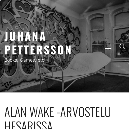
Skip
to
content
JUHANA
PETTERSSON
PRIMARY
MENU
Books, Games, etc.
ALAN WAKE -ARVOSTELU
HESARISSA