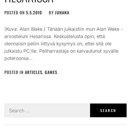
POSTED ON
5.5.2010
BY
JUHANA
(Kuva: Alan Wake.) Tänään julkaistiin mun Alan Wake -
arvosteluni Hesarissa. Keskustelusta opin, että
olennaisin peliin liittyvä kysymys on, ettei sitä ole
julkaistu PC:lle. Peliharrastaja on kaivautunut syvälle
poteroonsa…
POSTED IN
ARTICLES
,
GAMES
Search
for: