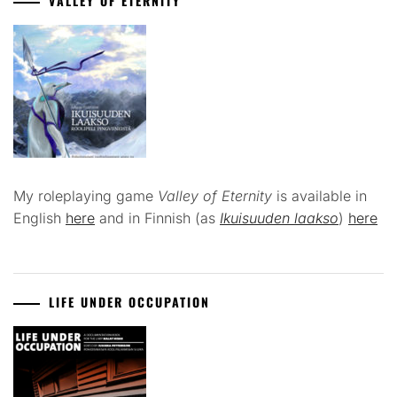
VALLEY OF ETERNITY
My roleplaying game
Valley of Eternity
is available in
English
here
and in Finnish (as
Ikuisuuden laakso
)
here
LIFE UNDER OCCUPATION