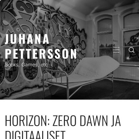
Skip
to
content
JUHANA
PETTERSSON
PRIMARY
MENU
Books, Games, etc.
HORIZON: ZERO DAWN JA
DIGITAALISET