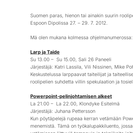
Suomen paras, hienon tai ainakin suurin rooli
Espoon Dipolissa 27. – 29. 7. 2012.
Mä olen mukana kolmessa ohjelmanumerossa:
Larp ja Taide
Su 13.00 – Su 15.00, Sali 26 Paneeli
Järjestäjä: Katri Lassila, Vili Nissinen, Mike P
Keskustelussa larppaavat taiteilijat ja taiteellis
roolipelien suhdetta villin spekulaation ja tos
Powerpoint-pelinjohtamisen alkeet
La 21.00 – La 22.00, Klondyke Esitelmä
Järjestäjä: Juhana Pettersson
Kun pöytäpelejä rupeaa kerran vetämään Powerp
menemistä. Tämä on työkalupakkiluento, jossa 