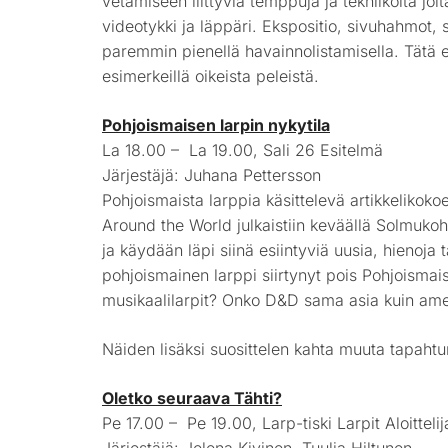
vetämiseen liittyviä temppuja ja tekniikoita joita
videotykki ja läppäri. Ekspositio, sivuhahmot, 
paremmin pienellä havainnolistamisella. Tätä 
esimerkeillä oikeista peleistä.
Pohjoismaisen larpin nykytila
La 18.00 – La 19.00, Sali 26 Esitelmä
Järjestäjä: Juhana Pettersson
Pohjoismaista larppia käsittelevä artikkelikok
Around the World julkaistiin keväällä Solmuko
ja käydään läpi siinä esiintyviä uusia, hienoja 
pohjoismainen larppi siirtynyt pois Pohjoismais
musikaalilarpit? Onko D&D sama asia kuin ame
Näiden lisäksi suosittelen kahta muuta tapaht
Oletko seuraava Tähti?
Pe 17.00 – Pe 19.00, Larp-tiski Larpit Aloitteli