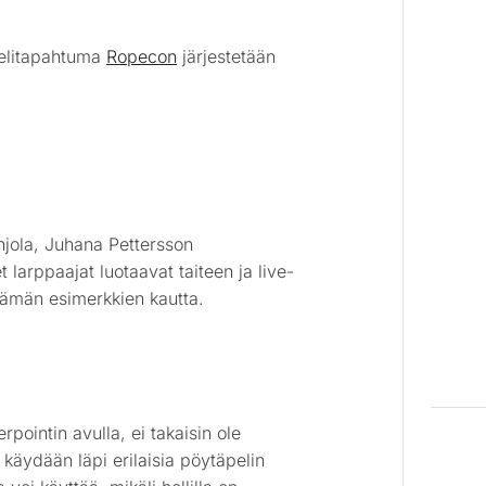
pelitapahtuma
Ropecon
järjestetään
ohjola, Juhana Pettersson
et larppaajat luotaavat taiteen ja live-
ielämän esimerkkien kautta.
ointin avulla, ei takaisin ole
käydään läpi erilaisia pöytäpelin