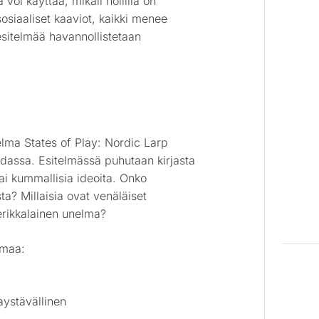
 voi käyttää, mikäli hollilla on
sosiaaliset kaaviot, kaikki menee
esitelmää havannollistetaan
oelma States of Play: Nordic Larp
hdassa. Esitelmässä puhutaan kirjasta
tai kummallisia ideoita. Onko
ta? Millaisia ovat venäläiset
rikkalainen unelma?
umaa:
jaystävällinen