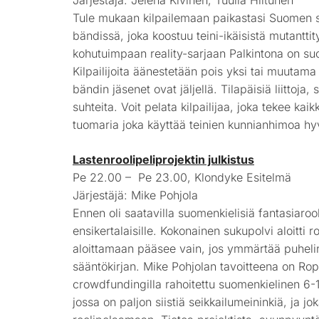
Järjestäjä: Jelena Kivinen, Tuulia Hiltunen
Tule mukaan kilpailemaan paikastasi Suomen
bändissä, joka koostuu teini-ikäisistä mutanttit
kohutuimpaan reality-sarjaan Palkintona on suosi
Kilpailijoita äänestetään pois yksi tai muutama
bändin jäsenet ovat jäljellä. Tilapäisiä liittoja
suhteita. Voit pelata kilpailijaa, joka tekee k
tuomaria joka käyttää teinien kunnianhimoa hy
Lastenroolipeliprojektin julkistus
Pe 22.00 – Pe 23.00, Klondyke Esitelmä
Järjestäjä: Mike Pohjola
Ennen oli saatavilla suomenkielisiä fantasiarool
ensikertalaisille. Kokonainen sukupolvi aloitti
aloittamaan pääsee vain, jos ymmärtää puhelin
sääntökirjan. Mike Pohjolan tavoitteena on Ro
crowdfundingilla rahoitettu suomenkielinen 6-12
jossa on paljon siistiä seikkailumeininkiä, ja 