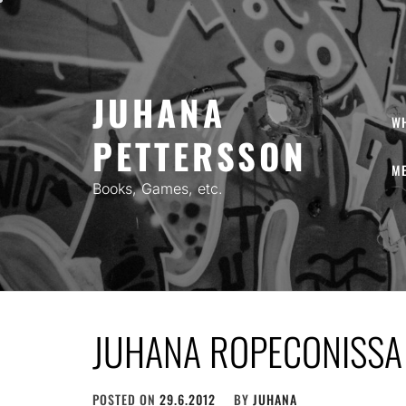
Skip
to
content
JUHANA
W
PETTERSSON
ME
Books, Games, etc.
JUHANA ROPECONISSA
POSTED ON
29.6.2012
BY
JUHANA