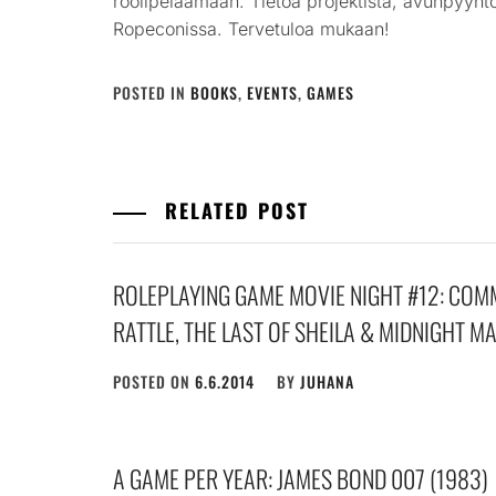
roolipelaamaan. Tietoa projektista, avunpyyn
Ropeconissa. Tervetuloa mukaan!
POSTED IN
BOOKS
,
EVENTS
,
GAMES
RELATED POST
ROLEPLAYING GAME MOVIE NIGHT #12: COMM
RATTLE, THE LAST OF SHEILA & MIDNIGHT M
POSTED ON
6.6.2014
BY
JUHANA
A GAME PER YEAR: JAMES BOND 007 (1983)