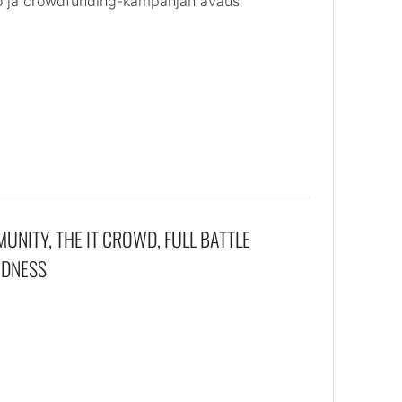
tö ja crowdfunding-kampanjan avaus
UNITY, THE IT CROWD, FULL BATTLE
ADNESS