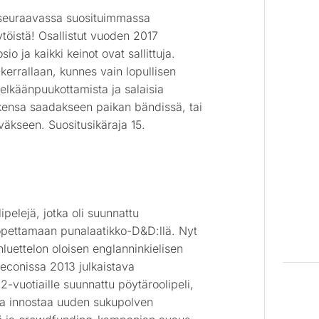
 seuraavassa suosituimmassa
ytöistä! Osallistut vuoden 2017
o ja kaikki keinot ovat sallittuja.
 kerrallaan, kunnes vain lopullisen
, selkäänpuukottamista ja salaisia
aikkensa saadakseen paikan bändissä, tai
väkseen. Suositusikäraja 15.
ipelejä, jotka oli suunnattu
 ropettamaan punalaatikko-D&D:llä. Nyt
luettelon oloisen englanninkielisen
peconissa 2013 julkaistava
-vuotiaille suunnattu pöytäroolipeli,
joka innostaa uuden sukupolven