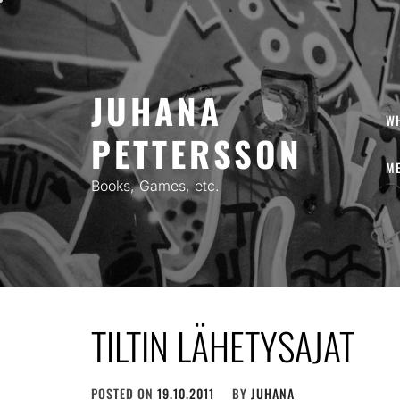
Skip
to
content
JUHANA
W
PETTERSSON
ME
Books, Games, etc.
TILTIN LÄHETYSAJAT
POSTED ON
19.10.2011
BY
JUHANA