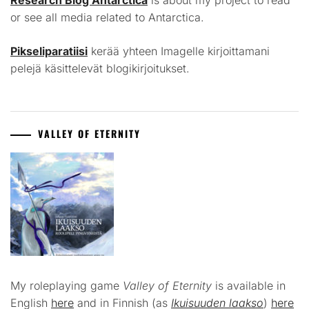
Research Blog Antarctica
is about my project to read
or see all media related to Antarctica.
Pikseliparatiisi
kerää yhteen Imagelle kirjoittamani
pelejä käsittelevät blogikirjoitukset.
VALLEY OF ETERNITY
My roleplaying game
Valley of Eternity
is available in
English
here
and in Finnish (as
Ikuisuuden laakso
)
here