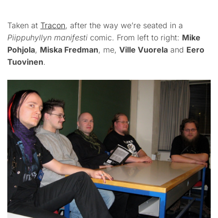
Taken at
Tracon
, after the way we’re seated in a
Piippuhyllyn manifesti
comic. From left to right:
Mike
Pohjola
,
Miska Fredman
, me,
Ville Vuorela
and
Eero
Tuovinen
.