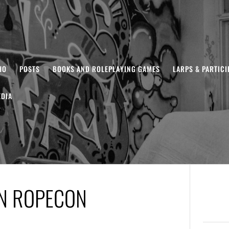
HO
POSTS
BOOKS AND ROLEPLAYING GAMES
LARPS & PARTIC
DIA
IN ROPECON