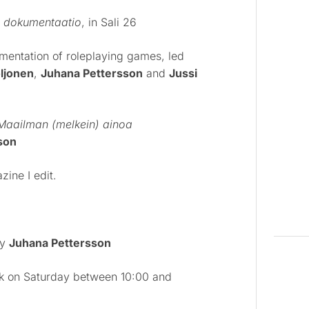
n dokumentaatio
, in Sali 26
mentation of roleplaying games, led
ljonen
,
Juhana Pettersson
and
Jussi
 Maailman (melkein) ainoa
son
zine I edit.
by
Juhana Pettersson
desk on Saturday between 10:00 and