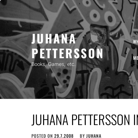
Skip
to
content
JUHANA
W
PETTERSSON
ME
Books, Games, etc.
JUHANA PETTERSSON 
POSTED ON
29.7.2008
BY
JUHANA