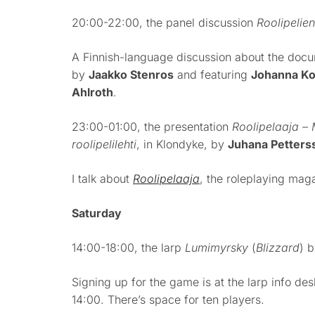
20:00-22:00, the panel discussion
Roolipelie
A Finnish-language discussion about the docu
by
Jaakko Stenros
and featuring
Johanna Ko
Ahlroth
.
23:00-01:00, the presentation
Roolipelaaja –
roolipelilehti
, in Klondyke, by
Juhana Petters
I talk about
Roolipelaaja
, the roleplaying maga
Saturday
14:00-18:00, the larp
Lumimyrsky
(
Blizzard
) 
Signing up for the game is at the larp info 
14:00. There’s space for ten players.