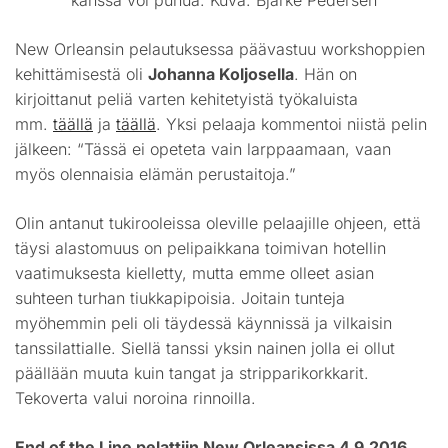
New Orleansin pelautuksessa päävastuu workshoppien
kehittämisestä oli
Johanna Koljosella
. Hän on
kirjoittanut peliä varten kehitetyistä työkaluista
mm.
täällä
ja
täällä
. Yksi pelaaja kommentoi niistä pelin
jälkeen: “Tässä ei opeteta vain larppaamaan, vaan
myös olennaisia elämän perustaitoja.”
Olin antanut tukirooleissa oleville pelaajille ohjeen, että
täysi alastomuus on pelipaikkana toimivan hotellin
vaatimuksesta kielletty, mutta emme olleet asian
suhteen turhan tiukkapipoisia. Joitain tunteja
myöhemmin peli oli täydessä käynnissä ja vilkaisin
tanssilattialle. Siellä tanssi yksin nainen jolla ei ollut
päällään muuta kuin tangat ja stripparikorkkarit.
Tekoverta valui noroina rinnoilla.
End of the Line pelattiin New Orleansissa 4.9.2016.