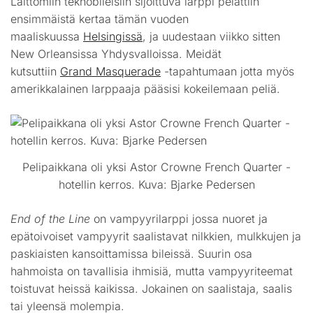
Laittomiin teknobileisiin sijoittuva larppi pelattiin
ensimmäistä kertaa tämän vuoden
maaliskuussa
Helsingissä
, ja uudestaan viikko sitten
New Orleansissa Yhdysvalloissa. Meidät
kutsuttiin
Grand Masquerade
-tapahtumaan jotta myös
amerikkalainen larppaaja pääsisi kokeilemaan peliä.
Pelipaikkana oli yksi Astor Crowne French Quarter -
hotellin kerros. Kuva: Bjarke Pedersen
End of the Line
on vampyyrilarppi jossa nuoret ja
epätoivoiset vampyyrit saalistavat nilkkien, mulkkujen ja
paskiaisten kansoittamissa bileissä. Suurin osa
hahmoista on tavallisia ihmisiä, mutta vampyyriteemat
toistuvat heissä kaikissa. Jokainen on saalistaja, saalis
tai yleensä molempia.