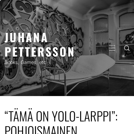
Skip
to
content
JUHANA
PETTERSSON
PRIMARY
MENU
Books, Games, etc.
“TÄMÄ ON YOLO-LARPPI”:
POHJOISMAINEN