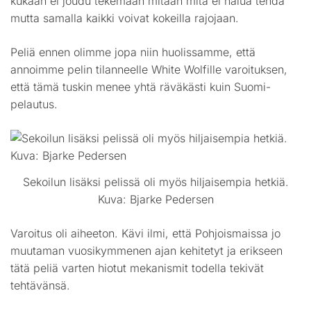
kukaan ei joudu tekemään mitään mitä ei halua tehdä
mutta samalla kaikki voivat kokeilla rajojaan.
Peliä ennen olimme jopa niin huolissamme, että
annoimme pelin tilanneelle White Wolfille varoituksen,
että tämä tuskin menee yhtä räväkästi kuin Suomi-
pelautus.
Sekoilun lisäksi pelissä oli myös hiljaisempia hetkiä.
Kuva: Bjarke Pedersen
Varoitus oli aiheeton. Kävi ilmi, että Pohjoismaissa jo
muutaman vuosikymmenen ajan kehitetyt ja erikseen
tätä peliä varten hiotut mekanismit todella tekivät
tehtävänsä.