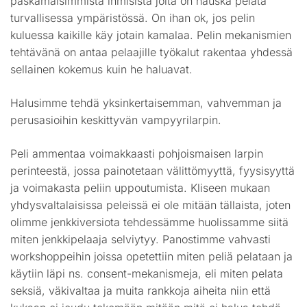
paskamaisimmista ihmisistä joita on hauska pelata
turvallisessa ympäristössä. On ihan ok, jos pelin
kuluessa kaikille käy jotain kamalaa. Pelin mekanismien
tehtävänä on antaa pelaajille työkalut rakentaa yhdessä
sellainen kokemus kuin he haluavat.
Halusimme tehdä yksinkertaisemman, vahvemman ja
perusasioihin keskittyvän vampyyrilarpin.
Peli ammentaa voimakkaasti pohjoismaisen larpin
perinteestä, jossa painotetaan välittömyyttä, fyysisyyttä
ja voimakasta peliin uppoutumista. Kliseen mukaan
yhdysvaltalaisissa peleissä ei ole mitään tällaista, joten
olimme jenkkiversiota tehdessämme huolissamme siitä
miten jenkkipelaaja selviytyy. Panostimme vahvasti
workshoppeihin joissa opetettiin miten peliä pelataan ja
käytiin läpi ns. consent-mekanismeja, eli miten pelata
seksiä, väkivaltaa ja muita rankkoja aiheita niin että