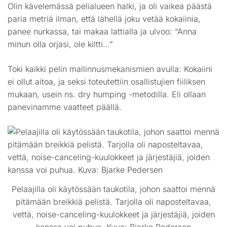
Olin kävelemässä pelialueen halki, ja oli vaikea päästä
paria metriä ilman, että lähellä joku vetää kokaiinia,
panee nurkassa, tai makaa lattialla ja ulvoo: “Anna
minun olla orjasi, ole kiltti…”
Toki kaikki pelin mallinnusmekanismien avulla: Kokaiini
ei ollut aitoa, ja seksi toteutettiin osallistujien fiiliksen
mukaan, usein ns. dry humping -metodilla. Eli ollaan
panevinamme vaatteet päällä.
Pelaajilla oli käytössään taukotila, johon saattoi mennä
pitämään breikkiä pelistä. Tarjolla oli naposteltavaa,
vettä, noise-canceling-kuulokkeet ja järjestäjiä, joiden
kanssa voi puhua. Kuva: Bjarke Pedersen