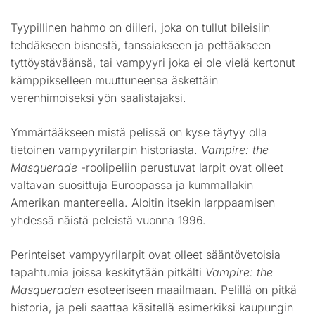
Tyypillinen hahmo on diileri, joka on tullut bileisiin
tehdäkseen bisnestä, tanssiakseen ja pettääkseen
tyttöystäväänsä, tai vampyyri joka ei ole vielä kertonut
kämppikselleen muuttuneensa äskettäin
verenhimoiseksi yön saalistajaksi.
Ymmärtääkseen mistä pelissä on kyse täytyy olla
tietoinen vampyyrilarpin historiasta.
Vampire: the
Masquerade
-roolipeliin perustuvat larpit ovat olleet
valtavan suosittuja Euroopassa ja kummallakin
Amerikan mantereella. Aloitin itsekin larppaamisen
yhdessä näistä peleistä vuonna 1996.
Perinteiset vampyyrilarpit ovat olleet sääntövetoisia
tapahtumia joissa keskitytään pitkälti
Vampire: the
Masqueraden
esoteeriseen maailmaan. Pelillä on pitkä
historia, ja peli saattaa käsitellä esimerkiksi kaupungin