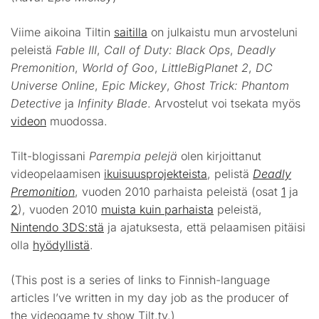
Viime aikoina Tiltin
saitilla
on julkaistu mun arvosteluni
peleistä
Fable III
,
Call of Duty: Black Ops
,
Deadly
Premonition
,
World of Goo
,
LittleBigPlanet 2
,
DC
Universe Online
,
Epic Mickey
,
Ghost Trick: Phantom
Detective
ja
Infinity Blade
.
Arvostelut voi tsekata myös
videon
muodossa.
Tilt-blogissani
Parempia pelejä
olen kirjoittanut
videopelaamisen
ikuisuusprojekteista
, pelistä
Deadly
Premonition
, vuoden 2010 parhaista peleistä (osat
1
ja
2
), vuoden 2010
muista kuin parhaista
peleistä,
Nintendo 3DS:stä
ja ajatuksesta, että pelaamisen pitäisi
olla
hyödyllistä
.
(This post is a series of links to Finnish-language
articles I’ve written in my day job as the producer of
the videogame tv show Tilt.tv.)