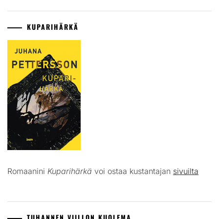
KUPARIHÄRKÄ
Romaanini
Kuparihärkä
voi ostaa kustantajan
sivuilta
TUHANNEN VIILLON KUOLEMA