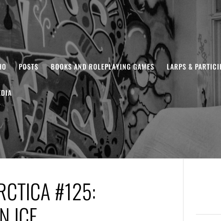
HO
POSTS
BOOKS AND ROLEPLAYING GAMES
LARPS & PARTIC
DIA
CTICA #125:
N ICE