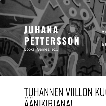
Skip
to
content
JUHANA
W
PETTERSSON
ME
Books, Games, etc.
TUHANNEN VIILLON K
ÄÄNIKIRJANA!